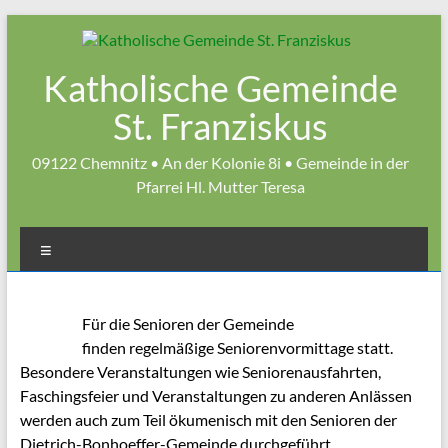
Zum
Inhalt
springen
Katholische Gemeinde
St. Franziskus
09122 Chemnitz • An der Kolonie 8i • Gemeinde in der
Pfarrei Hl. Mutter Teresa
Menü
Für die Senioren der Gemeinde
finden regelmäßige Seniorenvormittage statt.
Besondere Veranstaltungen wie Seniorenausfahrten,
Faschingsfeier und Veranstaltungen zu anderen Anlässen
werden auch zum Teil ökumenisch mit den Senioren der
Dietrich-Bonhoeffer-Gemeinde durchgeführt.