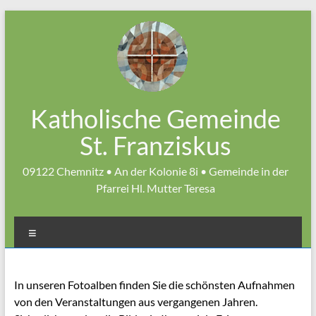
Zum
Inhalt
springen
Katholische Gemeinde
St. Franziskus
09122 Chemnitz • An der Kolonie 8i • Gemeinde in der
Pfarrei Hl. Mutter Teresa
Menü
In unseren Fotoalben finden Sie die schönsten Aufnahmen
von den Veranstaltungen aus vergangenen Jahren.