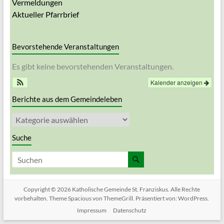
Vermeldungen
Aktueller Pfarrbrief
Bevorstehende Veranstaltungen
Es gibt keine bevorstehenden Veranstaltungen.
Kalender anzeigen
Berichte aus dem Gemeindeleben
Berichte
aus
dem
Suche
Gemeindeleben
Copyright © 2026
Katholische Gemeinde St. Franziskus
. Alle Rechte
vorbehalten. Theme
Spacious
von ThemeGrill. Präsentiert von:
WordPress
.
Impressum
Datenschutz