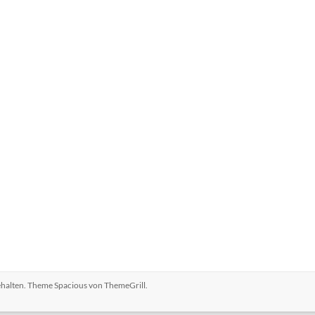
behalten. Theme
Spacious
von ThemeGrill.