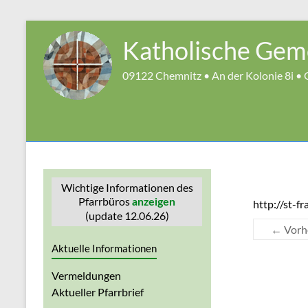
Zum
Inhalt
Katholische Geme
springen
09122 Chemnitz • An der Kolonie 8i • G
Wichtige Informationen des
Pfarrbüros
anzeigen
http://st-f
(update 12.06.26)
← Vorh
Aktuelle Informationen
Vermeldungen
Aktueller Pfarrbrief