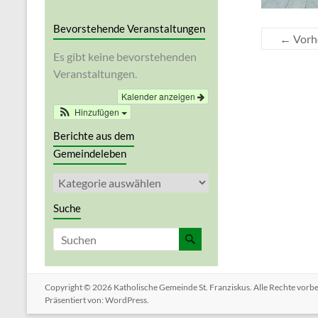
Bevorstehende Veranstaltungen
← Vorh
Es gibt keine bevorstehenden
Veranstaltungen.
Kalender anzeigen
Hinzufügen
Berichte aus dem
Gemeindeleben
Berichte
aus
dem
Suche
Gemeindeleben
Copyright © 2026
Katholische Gemeinde St. Franziskus
. Alle Rechte vor
Präsentiert von:
WordPress
.