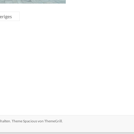
eriges
behalten. Theme
Spacious
von ThemeGrill.