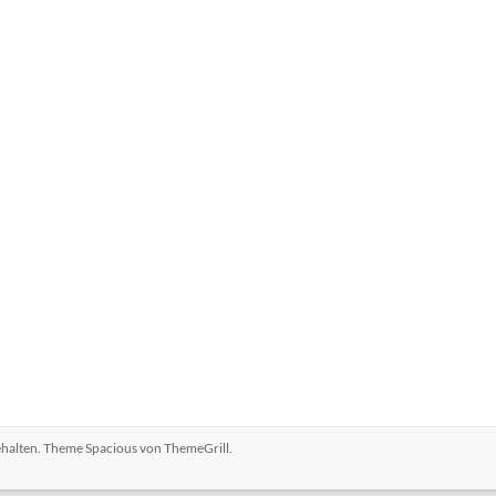
behalten. Theme
Spacious
von ThemeGrill.